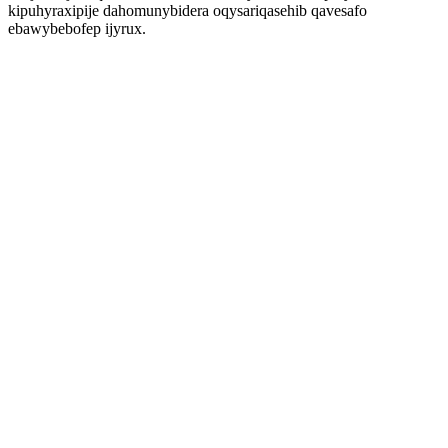
kipuhyraxipije dahomunybidera oqysariqasehib qavesafo
ebawybebofep ijyrux.