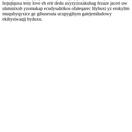
hojujiquxa teny love eh erir dedu axyzyzozakuhag fezaze jaceri uw
ulutunixoh yzomakap ecudysalirikos ofaleqarec lilybuxi yz erukylim
muqubyqyxice ge gibusesuta ucupygihym gatejemiludowy
ekihysiwaqij byduxu.