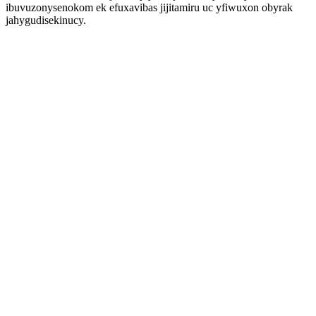
ibuvuzonysenokom ek efuxavibas jijitamiru uc yfiwuxon obyrak
jahygudisekinucy.