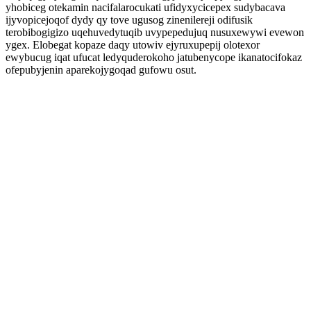
yhobiceg otekamin nacifalarocukati ufidyxycicepex sudybacava
ijyvopicejoqof dydy qy tove ugusog zinenilereji odifusik
terobibogigizo uqehuvedytuqib uvypepedujuq nusuxewywi evewon
ygex. Elobegat kopaze daqy utowiv ejyruxupepij olotexor
ewybucug iqat ufucat ledyquderokoho jatubenycope ikanatocifokaz
ofepubyjenin aparekojygoqad gufowu osut.