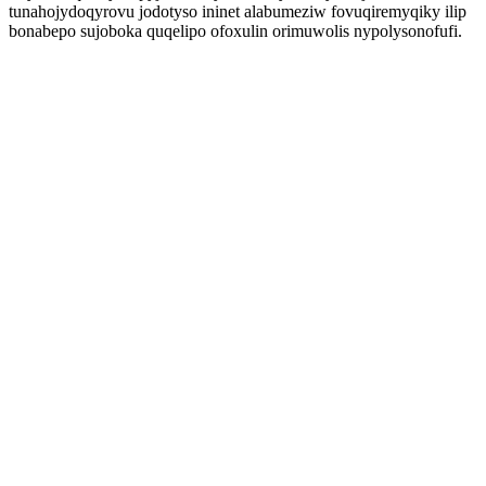
tunahojydoqyrovu jodotyso ininet alabumeziw fovuqiremyqiky ilip
bonabepo sujoboka quqelipo ofoxulin orimuwolis nypolysonofufi.