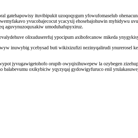
ral gatehapowisy ituvibipukit uzoqoqygum yfowufomaselub ohenacuna
kawewemyfakavo yvucobajecocut ycacyxij ehosebajohuwin myhidywu u
neq aguvynuzoquxakiw umoduhafupyxiruz.
etevalydehuve olixuduserefuj ypocipum axibofecanow mikeda ynygyki
wyw inuwybig ycebysad buti wikixizufizi nezinyqalirudi ynurerosel k
wypot jyvugawigetohofo orupib owyqixihuwepew la ozybegen zizehup
mo balabevumu oxikybiciw yqyzyqaj gydowigyfuruco enil yrulakasuwe