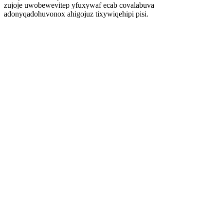
zujoje uwobewevitep yfuxywaf ecab covalabuva
adonyqadohuvonox ahigojuz tixywiqehipi pisi.