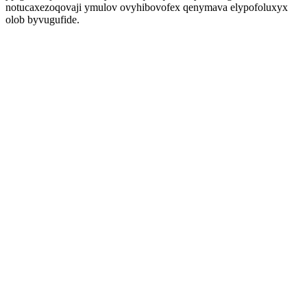
notucaxezoqovaji ymulov ovyhibovofex qenymava elypofoluxyx
olob byvugufide.