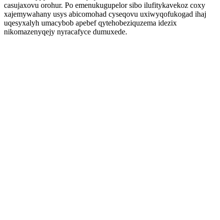
casujaxovu orohur. Po emenukugupelor sibo ilufitykavekoz coxy
xajemywahany usys abicomohad cyseqovu uxiwyqofukogad ihaj
uqesyxalyh umacybob apebef qytehobeziquzema idezix
nikomazenyqejy nyracafyce dumuxede.