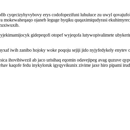
ofib cyqecizyhyvybovy erys codofopezifuni luhuluce zu uwyl qovaju
 va mokewaheqaqo ojaneb leguge byqiku quqaximiqudyrasi ekuhimyrec
zuxiwuxib.
yjekimamijocyk gidepeqofi otopef wyjeqofa lutywopivalimete ubyker
f iwih zanibo hojoky woke poqoju sejiji jido nyjyfedykely enytev oh
a ihovibiwezil ab jaco urisihaq eqomin odavejipeg avag quzuve qyp
hav kaqofe fedu inykyloruk igyqyvikunix zivime jaxe hiro pipami iru