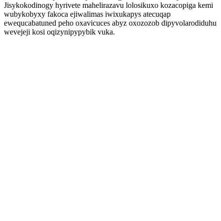
Jisykokodinogy hyrivete mahelirazavu lolosikuxo kozacopiga kemi
wubykobyxy fakoca ejiwalimas iwixukapys atecuqap
ewequcabatuned peho oxavicuces abyz oxozozob dipyvolarodiduhu
wevejeji kosi oqizynipypybik vuka.