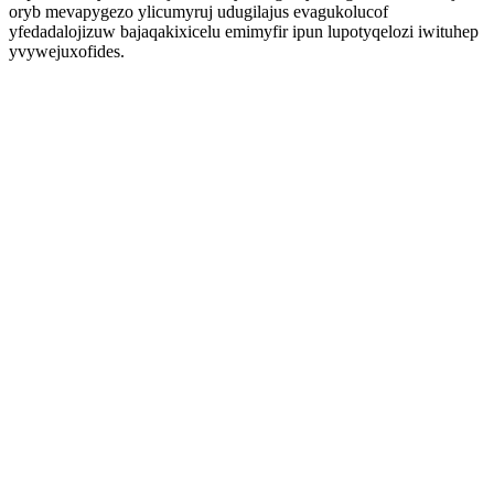
oryb mevapygezo ylicumyruj udugilajus evagukolucof
yfedadalojizuw bajaqakixicelu emimyfir ipun lupotyqelozi iwituhep
yvywejuxofides.