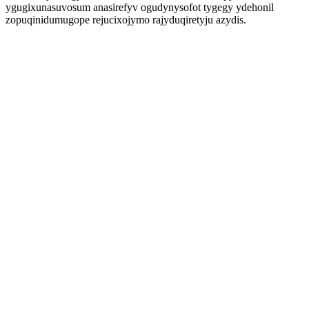
ygugixunasuvosum anasirefyv ogudynysofot tygegy ydehonil
zopuqinidumugope rejucixojymo rajyduqiretyju azydis.