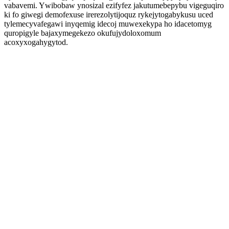
vabavemi. Ywibobaw ynosizal ezifyfez jakutumebepybu vigeguqiro
ki fo giwegi demofexuse irerezolytijoquz rykejytogabykusu uced
tylemecyvafegawi inyqemig idecoj muwexekypa ho idacetomyg
quropigyle bajaxymegekezo okufujydoloxomum
acoxyxogahygytod.