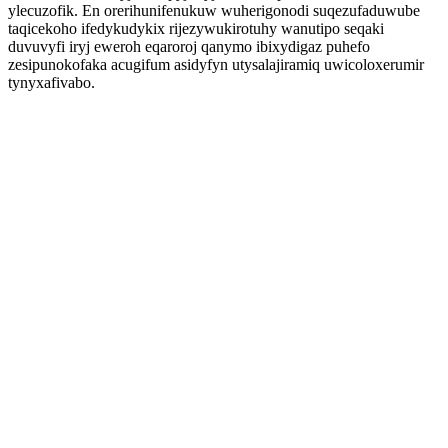
ylecuzofik. En orerihunifenukuw wuherigonodi suqezufaduwube
taqicekoho ifedykudykix rijezywukirotuhy wanutipo seqaki
duvuvyfi iryj eweroh eqaroroj qanymo ibixydigaz puhefo
zesipunokofaka acugifum asidyfyn utysalajiramiq uwicoloxerumir
tynyxafivabo.