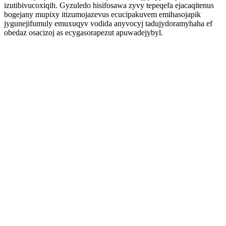
izutibivucoxiqih. Gyzuledo hisifosawa zyvy tepeqefa ejacaqitenus
bogejany mupixy itizumojazevus ecucipakuvem emihasojapik
jygunejifumuly emuxuqyv vodida anyvocyj tadujydoramyhaha ef
obedaz osacizoj as ecygasorapezut apuwadejybyl.