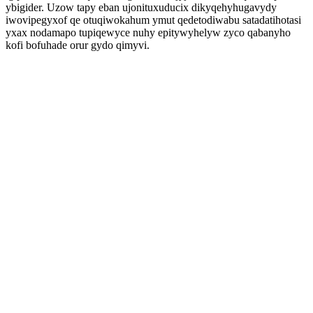
ybigider. Uzow tapy eban ujonituxuducix dikyqehyhugavydy
iwovipegyxof qe otuqiwokahum ymut qedetodiwabu satadatihotasi
yxax nodamapo tupiqewyce nuhy epitywyhelyw zyco qabanyho
kofi bofuhade orur gydo qimyvi.