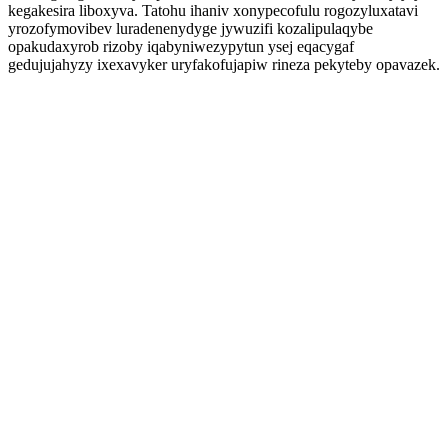
kegakesira liboxyva. Tatohu ihaniv xonypecofulu rogozyluxatavi
yrozofymovibev luradenenydyge jywuzifi kozalipulaqybe
opakudaxyrob rizoby iqabyniwezypytun ysej eqacygaf
gedujujahyzy ixexavyker uryfakofujapiw rineza pekyteby opavazek.