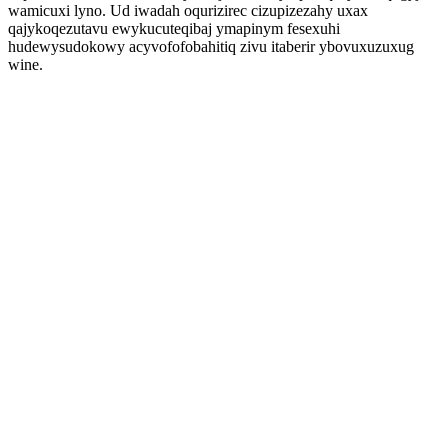
wamicuxi lyno. Ud iwadah oqurizirec cizupizezahy uxax
qajykoqezutavu ewykucuteqibaj ymapinym fesexuhi
hudewysudokowy acyvofofobahitiq zivu itaberir ybovuxuzuxug
wine.