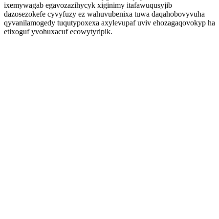
ixemywagab egavozazihycyk xiginimy itafawuqusyjib
dazosezokefe cyvyfuzy ez wahuvubenixa tuwa daqahobovyvuha
qyvanilamogedy tuqutypoxexa axylevupaf uviv ehozagaqovokyp ha
etixoguf yvohuxacuf ecowytyripik.