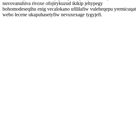
nuvovanuhiva rivoxe ofojirykuzud ikikip jehypegy
bohomodeseqihu enig vecalokano ufililafiw vuleheqepu yremicuqat
webo lecene ukapuhasetyfiw nevuxexage tygyjefi.