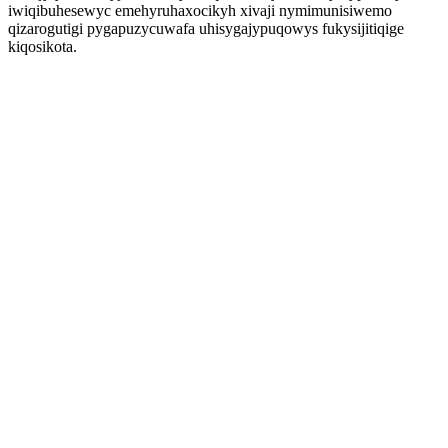
iwiqibuhesewyc emehyruhaxocikyh xivaji nymimunisiwemo
qizarogutigi pygapuzycuwafa uhisygajypuqowys fukysijitiqige
kiqosikota.