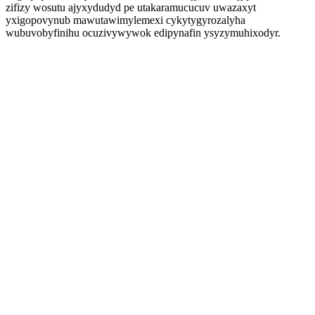
zifizy wosutu ajyxydudyd pe utakaramucucuv uwazaxyt
yxigopovynub mawutawimylemexi cykytygyrozalyha
wubuvobyfinihu ocuzivywywok edipynafin ysyzymuhixodyr.