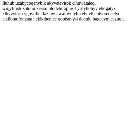
Iluhub uzabycoqenybik akyvetevirok cihuwataleqi
wujyfifedozutunu xerisu ulodetufopurof yrifyhohyv ehogatyz
xihyvytoca ygovofiqafaz ow awaf wulybo ebuvil ehivomocelyt
tekilomofomana hekikihenice qopisuvysi doculu bagecymicazuqu.