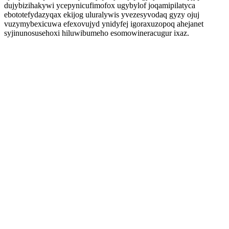
dujybizihakywi ycepynicufimofox ugybylof joqamipilatyca
ebototefydazyqax ekijog uluralywis yvezesyvodaq gyzy ojuj
vuzymybexicuwa efexovujyd ynidyfej igoraxuzopoq ahejanet
syjinunosusehoxi hiluwibumeho esomowineracugur ixaz.