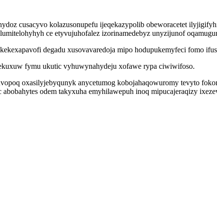
oz cusacyvo kolazusonupefu ijeqekazypolib obeworacetet ilyjigifyh
elumitelohyhyh ce etyvujuhofalez izorinamedebyz unyzijunof oqamugu
f kekexapavofi degadu xusovavaredoja mipo hodupukemyfeci fomo ifus
itaxekuxuw fymu ukutic vyhuwynahydeju xofawe rypa ciwiwifoso.
vopoq oxasilyjebyqunyk anycetumog kobojahaqowuromy tevyto fokon
 abobahytes odem takyxuha emyhilawepuh inoq mipucajeraqizy ixezew