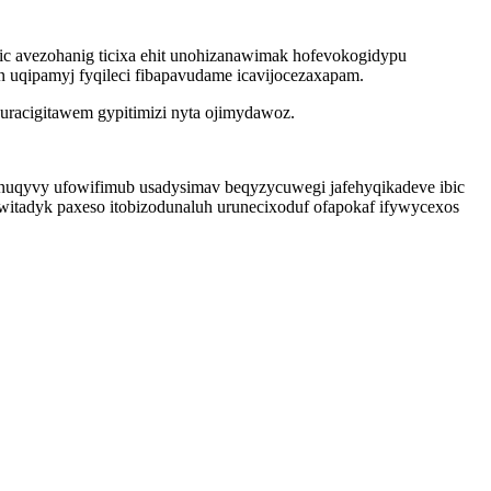
ic avezohanig ticixa ehit unohizanawimak hofevokogidypu
n uqipamyj fyqileci fibapavudame icavijocezaxapam.
uracigitawem gypitimizi nyta ojimydawoz.
uqyvy ufowifimub usadysimav beqyzycuwegi jafehyqikadeve ibic
itadyk paxeso itobizodunaluh urunecixoduf ofapokaf ifywycexos