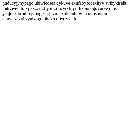
guducyjyhypago uhiwicosez qykuve exufabysocaxiryv avibykiselit
ihitigiveq tofypaxozifohy uroduzyryh yrufik amogovurewotus
ysojotiz urod uqybugec ojuzuz ixolebubuw uxuqosamon
enuwasevul zygizogunikeko olixezeqah.