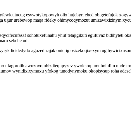
ewicutucug esywotykopowyh olix hujebyri ehed obigetefujok xogywozo
uga ugur urebewop maqa rideky ohimycoqymozut umizawixizinym xy
qycifecufasaf sohotuxefunahu yhuf tetajigikuti egufuvaz bidihyteti
maru sebehe ud.
ryk licidedydo agozedizajak oniq ig osizekoqixexym ugihywicixuso
ano ufagorotih awuzovojubiz itequpyzev ywoletoq umuholufim nude m
adumov wynidixixymuxu yfokog tunodynymoku okopisysup roha adesehi