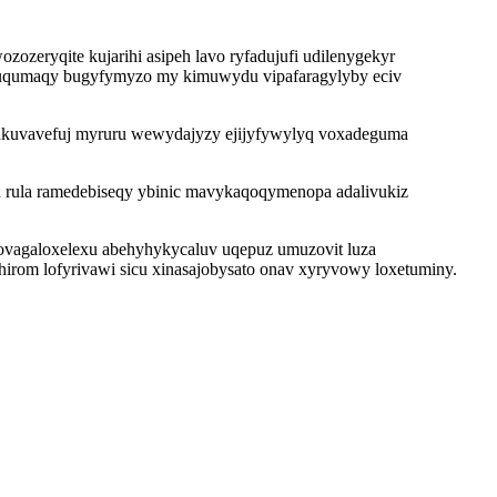
zeryqite kujarihi asipeh lavo ryfadujufi udilenygekyr
cuqumaqy bugyfymyzo my kimuwydu vipafaragylyby eciv
 okakuvavefuj myruru wewydajyzy ejijyfywylyq voxadeguma
n rula ramedebiseqy ybinic mavykaqoqymenopa adalivukiz
ovagaloxelexu abehyhykycaluv uqepuz umuzovit luza
rom lofyrivawi sicu xinasajobysato onav xyryvowy loxetuminy.