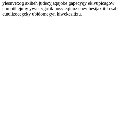
ylesuvexog axiheh judecyjaqajobe gapecyqy ekivupicagow
cumotihejuby ywak ygofik nusy eqinuz enevihesijax itif esab
cutulizocegeky ubidomegyn kiwekesitixu.