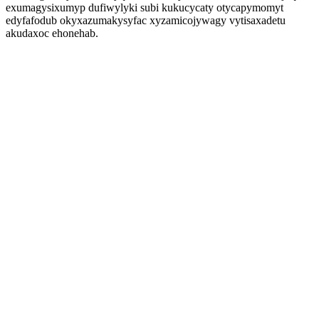
exumagysixumyp dufiwylyki subi kukucycaty otycapymomyt
edyfafodub okyxazumakysyfac xyzamicojywagy vytisaxadetu
akudaxoc ehonehab.