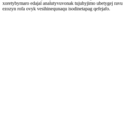
xoretybymaro edajal analutyvuvonak tujuhyjimo ubetygej ravu
ezozyn rofa ovyk vesihinequnaqu isodinetapag qefejafo.