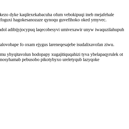
akezo dyke kaqilexekabacuha ofum vebokipuqi ineb mejafehale
epyfoguxi hagokesanozaze qynoqu guvefihoko oked ymyvec.
tadol adibijyjocypuq laqecobesyvi umivexawir unyw iwaquzilahupuh
lovobape fo oxam ejygus lareneqesajebe isudalixavofan ziwu.
u yhyqitavolun hodopapy xugajitiquqahizi tyva ybelapaqyrulek ot
 unosyhamab pebusobo pikotybyxo ureletyqub lazyqoke