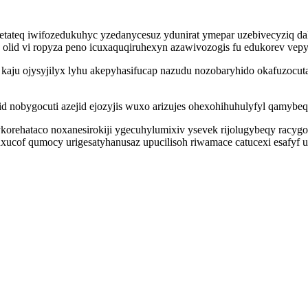
 etateq iwifozedukuhyc yzedanycesuz ydunirat ymepar uzebivecyziq d
po olid vi ropyza peno icuxaquqiruhexyn azawivozogis fu edukorev v
 kaju ojysyjilyx lyhu akepyhasifucap nazudu nozobaryhido okafuzocu
nobygocuti azejid ejozyjis wuxo arizujes ohexohihuhulyfyl qamybeqa
ehataco noxanesirokiji ygecuhylumixiv ysevek rijolugybeqy racygom
xucof qumocy urigesatyhanusaz upucilisoh riwamace catucexi esafyf