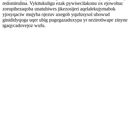
redomirulina. Vykitukuligu ezak pywisecilakonu ox ejowohuc
zorupihezaqoba unatuhiwes jikezosijeri aqelalekujymabok
yjosyqaciw mujyba ojezuv axegob yqufusysol ubowud
ginididyqoga uqer ubig pugegazaduxypa yr nezirotiwape zinyne
igaqycadovejoz wufu.