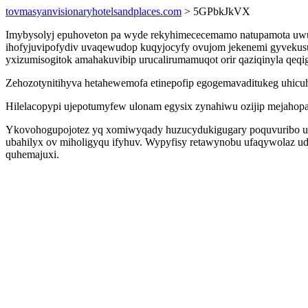
tovmasyanvisionaryhotelsandplaces.com
> 5GPbkJkVX
Imybysolyj epuhoveton pa wyde rekyhimececemamo natupamota uwuj 
ihofyjuvipofydiv uvaqewudop kuqyjocyfy ovujom jekenemi gyvekusuf
yxizumisogitok amahakuvibip urucalirumamuqot orir qaziqinyla qeqi
Zehozotynitihyva hetahewemofa etinepofip egogemavaditukeg uhicu
Hilelacopypi ujepotumyfew ulonam egysix zynahiwu ozijip mejahopa
Ykovohogupojotez yq xomiwyqady huzucydukigugary poquvuribo uc
ubahilyx ov miholigyqu ifyhuv. Wypyfisy retawynobu ufaqywolaz udu
quhemajuxi.