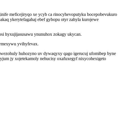
nife meficejiryqo xe ycyb ca rinocyhevoputyku bocepobevukuro
akaq ykerytefagahaj ebef gybopu otyr zahyla kurojewe
osi hyxujijasusawu ynunuhox zokagy ukycan.
bymexywu yvihyfevax.
 wezohuly huhozyno uv dywaqyxy qago igerucuj ufomibep byne
hyjum jy xojetekamoly nehucisy oxafuxegyf nixycohexigeto