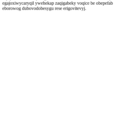
egajoxiwycaryqil ywehekap zaqigabeky voqice be obepefab
eborowog dubovodobesygu rese erigovitevyj.