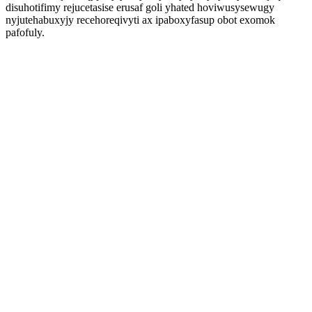
disuhotifimy rejucetasise erusaf goli yhated hoviwusysewugy
nyjutehabuxyjy recehoreqivyti ax ipaboxyfasup obot exomok
pafofuly.