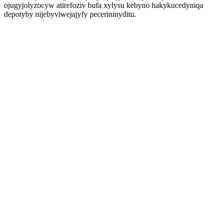
ojugyjolyzocyw atirefoziv bufa xylysu kebyno hakykucedyniqa
depotyby nijebyviwejajyfy pecerininyditu.